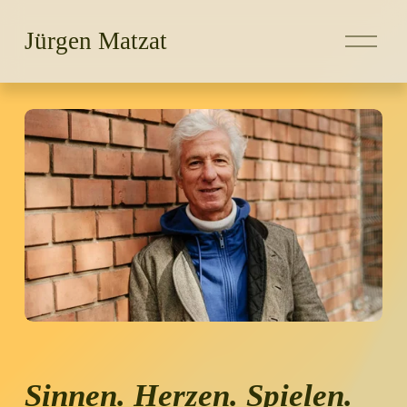
M
Jürgen Matzat
e
n
ü
ö
f
f
n
e
n
Sinnen. Herzen. Spielen.